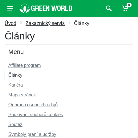
0
Úvod
Zákaznický servis
Články
Články
Menu
Affiliate program
Články
Kariéra
Mapa stránek
Ochrana osobních údajů
Používání souborů cookies
Soutěž
Symboly praní a údržby