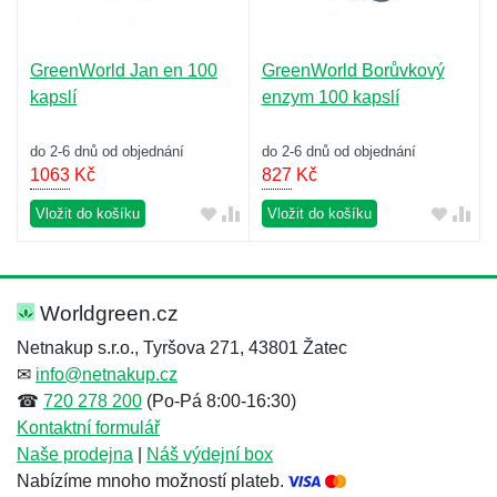
GreenWorld Jan en 100
GreenWorld Borůvkový
kapslí
enzym 100 kapslí
do 2-6 dnů od objednání
do 2-6 dnů od objednání
1063
Kč
827
Kč
Vložit do košíku
Vložit do košíku
Worldgreen.cz
Netnakup s.r.o., Tyršova 271, 43801 Žatec
✉
info@netnakup.cz
☎
720 278 200
(Po-Pá 8:00-16:30)
Kontaktní formulář
Naše prodejna
|
Náš výdejní box
Nabízíme mnoho možností plateb.