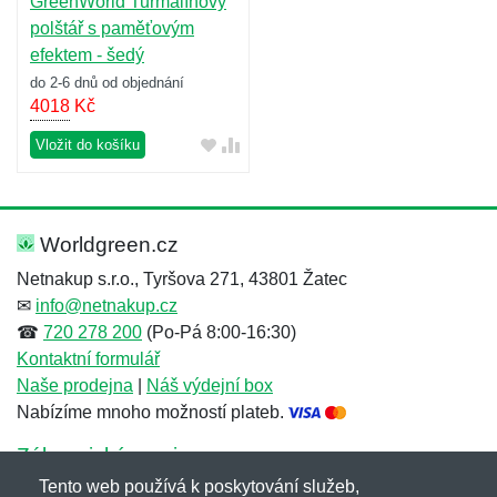
GreenWorld Turmalínový
polštář s paměťovým
efektem - šedý
do 2-6 dnů od objednání
4018
Kč
Vložit do košíku
Worldgreen.cz
Netnakup s.r.o., Tyršova 271, 43801 Žatec
✉
info@netnakup.cz
☎
720 278 200
(Po-Pá 8:00-16:30)
Kontaktní formulář
Naše prodejna
|
Náš výdejní box
Nabízíme mnoho možností plateb.
Zákaznický servis
Tento web používá k poskytování služeb,
Novinky emailem