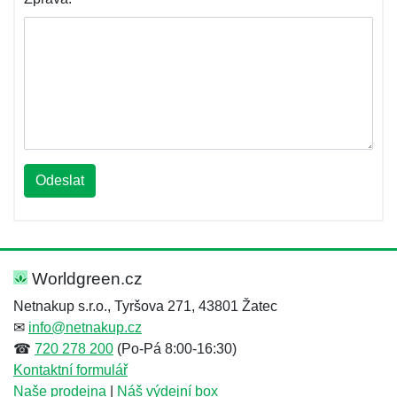
Odeslat
Worldgreen.cz
Netnakup s.r.o., Tyršova 271, 43801 Žatec
✉
info@netnakup.cz
☎
720 278 200
(Po-Pá 8:00-16:30)
Kontaktní formulář
Naše prodejna
|
Náš výdejní box