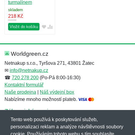
turmalínem
skladem
218
Kč
Vložit do košíku
Worldgreen.cz
Netnakup s.r.o., Tyršova 271, 43801 Žatec
✉
info@netnakup.cz
☎
720 278 200
(Po-Pá 8:00-16:30)
Kontaktní formulář
Naše prodejna
|
Náš výdejní box
Nabízíme mnoho možností plateb.
Zákaznický servis
Tento web používá k poskytování služeb,
Novinky emailem
personalizaci reklam a analýze návštěvnosti soubory
cookie. Používáním tohoto webu s tím souhlasíte.