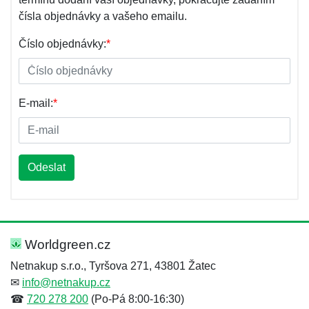
čísla objednávky a vašeho emailu.
Číslo objednávky:
*
E-mail:
*
Odeslat
Worldgreen.cz
Netnakup s.r.o., Tyršova 271, 43801 Žatec
✉
info@netnakup.cz
☎
720 278 200
(Po-Pá 8:00-16:30)