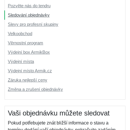
Pozvěte nás do tendru
Sledování objednávky
Slevy pro profesní skupiny
Velkoobchod
Věrnostní program
Výdejní box ArmikBox
Výdejní místa
Výdejní místo Armik.cz
Záruka nejlepší ceny
Změna a zrušení objednávky
Vaši objednávku můžete sledovat
Pokud potřebujete znát bližší informace o stavu a
termínu dodání vaší objednávky, pokračujte zadáním