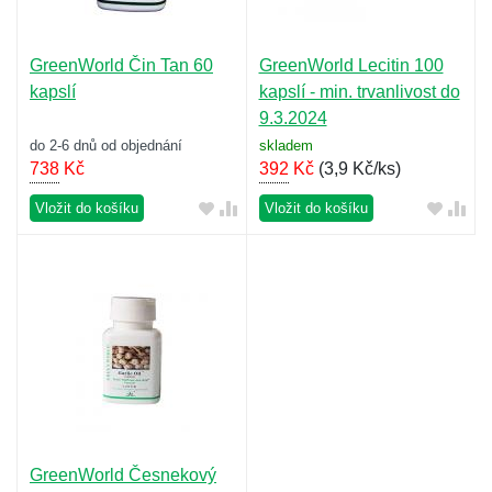
GreenWorld Čin Tan 60
GreenWorld Lecitin 100
kapslí
kapslí - min. trvanlivost do
9.3.2024
do 2-6 dnů od objednání
skladem
738
Kč
392
Kč
(
3,9 Kč/ks
)
Vložit do košíku
Vložit do košíku
GreenWorld Česnekový