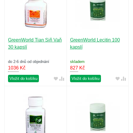
GreenWorld Tian Siň Vaň
GreenWorld Lecitin 100
30 kapslí
kapslí
do 2-6 dnů od objednání
skladem
1036
Kč
827
Kč
Vložit do košíku
Vložit do košíku