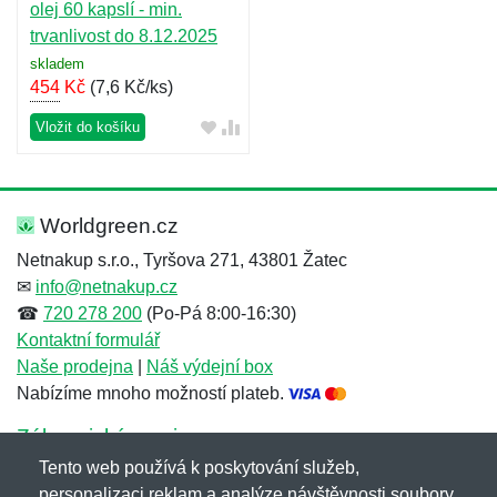
olej 60 kapslí - min.
trvanlivost do 8.12.2025
skladem
454
Kč
(
7,6 Kč/ks
)
Vložit do košíku
Worldgreen.cz
Netnakup s.r.o., Tyršova 271, 43801 Žatec
✉
info@netnakup.cz
☎
720 278 200
(Po-Pá 8:00-16:30)
Kontaktní formulář
Naše prodejna
|
Náš výdejní box
Nabízíme mnoho možností plateb.
Zákaznický servis
Tento web používá k poskytování služeb,
Novinky emailem
personalizaci reklam a analýze návštěvnosti soubory