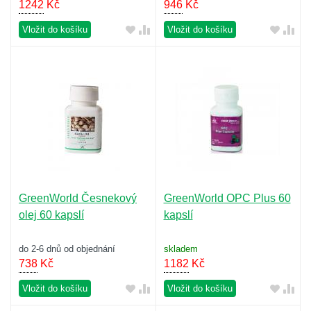
1242
Kč
946
Kč
Vložit do košíku
Vložit do košíku
GreenWorld Česnekový
GreenWorld OPC Plus 60
olej 60 kapslí
kapslí
do 2-6 dnů od objednání
skladem
738
Kč
1182
Kč
Vložit do košíku
Vložit do košíku