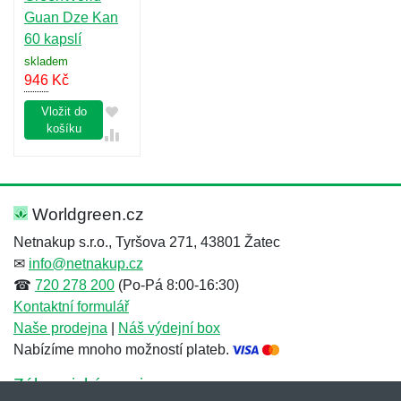
Guan Dze Kan
60 kapslí
skladem
946
Kč
Vložit do
košíku
Worldgreen.cz
Netnakup s.r.o., Tyršova 271, 43801 Žatec
✉
info@netnakup.cz
☎
720 278 200
(Po-Pá 8:00-16:30)
Kontaktní formulář
Naše prodejna
|
Náš výdejní box
Nabízíme mnoho možností plateb.
Zákaznický servis