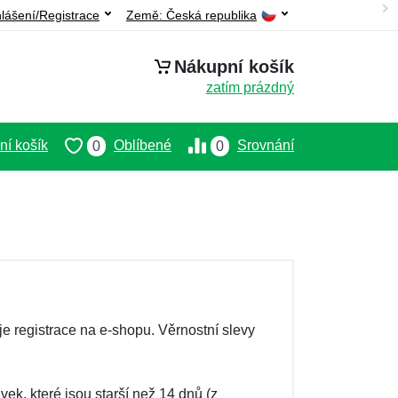
hlášení/Registrace
Země:
Česká republika
Nákupní košík
zatím prázdný
í košík
Oblíbené
Srovnání
0
0
 registrace na e-shopu. Věrnostní slevy
ek, které jsou starší než 14 dnů (z