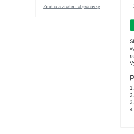
Změna a zrušení objednávky
S
v
p
V
P
1.
2
3
4.