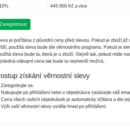
10%
445 000 Kč a více
Zaregistrovat
leva je počítána z původní ceny před slevou. Pokud je zboží již 
yšší, použitá sleva bude dle věrnostního programu. Pokud je slev
oužitá sleva bude ta, která je u zboží. Stejně tak, pokud máte n
ýsledná nákupní cena tak bude ta nejmenší možná.
ostup získání věrnostní slevy
 Zaregistrujte se.
. Nakupujte po přihlášení nebo v objednávce zadávejte váš email
. Cena všech vašich objednávek je automaticky sčítána a dle jej
 Výši vaší věrnostní slevy uvidíte hned po přihlášení.