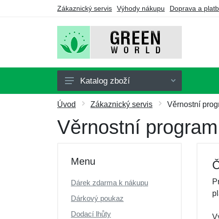
Zákaznický servis
Výhody nákupu
Doprava a plat
Katalog zboží
Doplňky stravy
Úvod
Zákaznický servis
Věrnostní pro
Nápoje
Věrnostní program
Turmalín
Drogerie
Menu
Č
Ozonátory
P
Dárek zdarma k nákupu
Výhodné balíčky
pl
Dárkový poukaz
Dárkové poukazy
Dodací lhůty
V