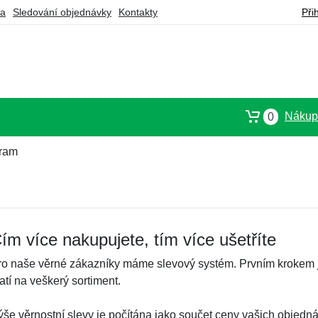
ba
Sledování objednávky
Kontakty
Při
Nákupn
0
gram
ím více nakupujete, tím více ušetříte
ro naše věrné zákazníky máme slevový systém. Prvním krokem je
atí na veškerý sortiment.
ýše věrnostní slevy je počítána jako součet ceny vašich objednáv