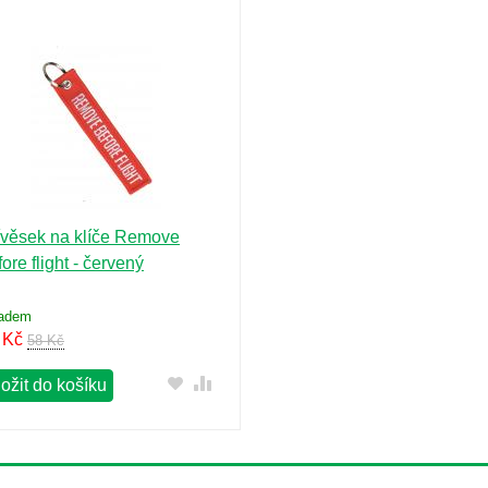
ívěsek na klíče Remove
ore flight - červený
ladem
Kč
58 Kč
ožit do košíku