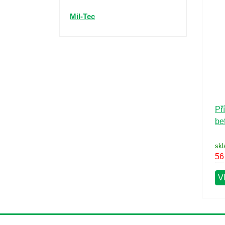
Výprodej
Mil-Tec
Př
bef
sk
56
Vl