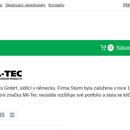
ba
Sledování objednávky
Kontakty
Při
Nákupn
0
ls GmbH, sídlící v německu. Firma Sturm byla založena v roc
í značka Mil-Tec neustále rozšiřuje své portfolio a stala se k