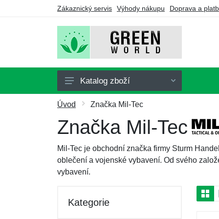
Zákaznický servis
Výhody nákupu
Doprava a plat
Katalog zboží
Doplňky stravy
Úvod
Značka Mil-Tec
Nápoje
Značka Mil-Tec
Turmalín
Mil-Tec je obchodní značka firmy Sturm Hande
Drogerie
oblečení a vojenské vybavení. Od svého založen
vybavení.
Ozonátory
Výhodné balíčky
Kategorie
Dárkové poukazy