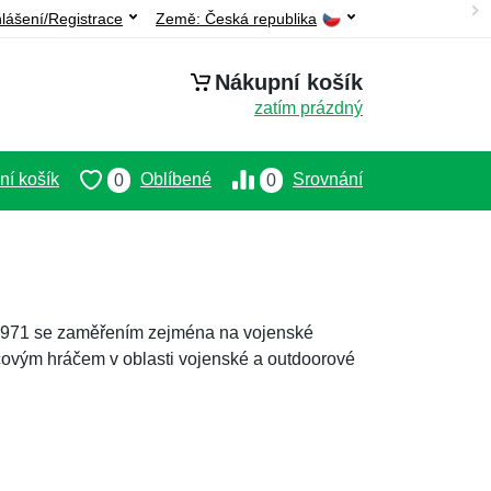
hlášení/Registrace
Země:
Česká republika
Nákupní košík
zatím prázdný
í košík
Oblíbené
Srovnání
0
0
e 1971 se zaměřením zejména na vojenské
líčovým hráčem v oblasti vojenské a outdoorové