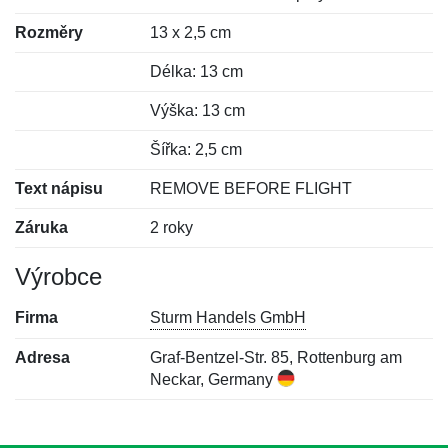
Rozměry
13 x 2,5 cm
Délka: 13 cm
Výška: 13 cm
Šířka: 2,5 cm
Text nápisu
REMOVE BEFORE FLIGHT
Záruka
2 roky
Výrobce
Firma
Sturm Handels GmbH
Adresa
Graf-Bentzel-Str. 85, Rottenburg am
Neckar, Germany
Nová recenze
Nový dotaz