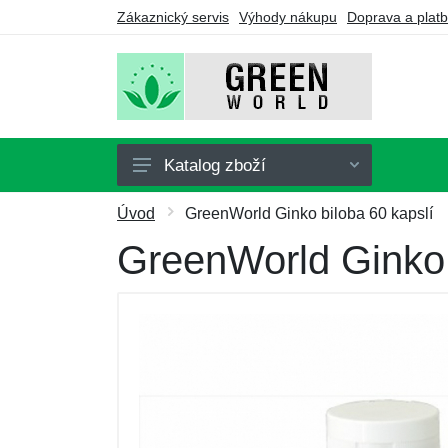
Zákaznický servis
Výhody nákupu
Doprava a plat
Katalog zboží
Doplňky stravy
Úvod
GreenWorld Ginko biloba 60 kapslí
Nápoje
GreenWorld Ginko 
Turmalín
Drogerie
Ozonátory
Výhodné balíčky
Dárkové poukazy