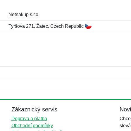
Netnakup s.r.o.
Tyršova 271, Žatec, Czech Republic
Jméno:
E-mail:
*
*
E-mail:
*
Zákaznický servis
Nov
Doprava a platba
Chcet
Obchodní podmínky
slevá