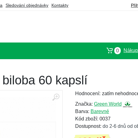
ba
Sledování objednávky
Kontakty
Při
Nákupn
0
biloba 60 kapslí
Hodnocení:
zatím nehodnoc
Značka:
Green World
Barva:
Barevné
Kód zboží: 0037
Dostupnost:
do 2-6 dnů od o