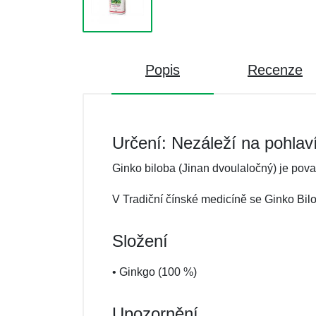
Popis
Recenze
Určení: Nezáleží na pohlav
Ginko biloba (Jinan dvoulaločný) je pov
V Tradiční čínské medicíně se Ginko Bil
Složení
• Ginkgo (100 %)
Upozornění