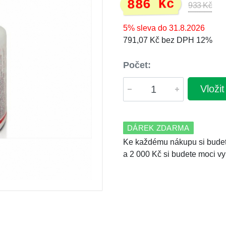
886 Kč
933 Kč
5% sleva do 31.8.2026
791,07 Kč bez DPH 12%
Počet:
Vloži
DÁREK ZDARMA
Ke každému nákupu si budet
a 2 000 Kč si budete moci vy