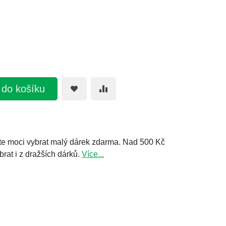
t do košíku
e moci vybrat malý dárek zdarma. Nad 500 Kč
brat i z dražších dárků.
Více...