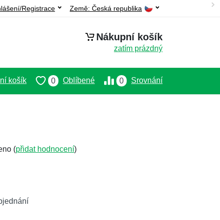
hlášení/Registrace
Země:
Česká republika
Nákupní košík
zatím prázdný
í košík
Oblíbené
Srovnání
0
0
eno (
přidat hodnocení
)
bjednání