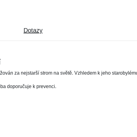
Dotazy
í
ažován za nejstarší strom na světě. Vzhledem k jeho starobylé
oba doporučuje k prevenci.