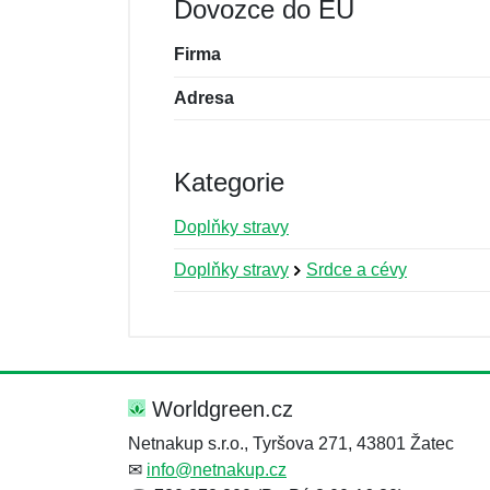
Dovozce do EU
Firma
Adresa
Kategorie
Doplňky stravy
Doplňky stravy
Srdce a cévy
Nová recenze
Nový dotaz
Hodnocení:
Jméno:
*
*
Worldgreen.cz
Netnakup s.r.o., Tyršova 271, 43801 Žatec
✉
info@netnakup.cz
Zpráva
Zpráva
*
*