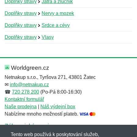
Doplňky stravy
Játra a žlučník
Doplňky stravy
Nervy a mozek
Doplňky stravy
Srdce a cévy
Doplňky stravy
Vlasy
Nová recenze
Nový dotaz
Hodnocení:
Jméno:
*
*
Worldgreen.cz
Netnakup s.r.o., Tyršova 271, 43801 Žatec
✉
info@netnakup.cz
Jméno:
E-mail:
*
*
☎
720 278 200
(Po-Pá 8:00-16:30)
Kontaktní formulář
Naše prodejna
|
Náš výdejní box
Nabízíme mnoho možností plateb.
E-mail:
*
Zpráva
*
Zákaznický servis
Tento web používá k poskytování služeb,
Novinky emailem