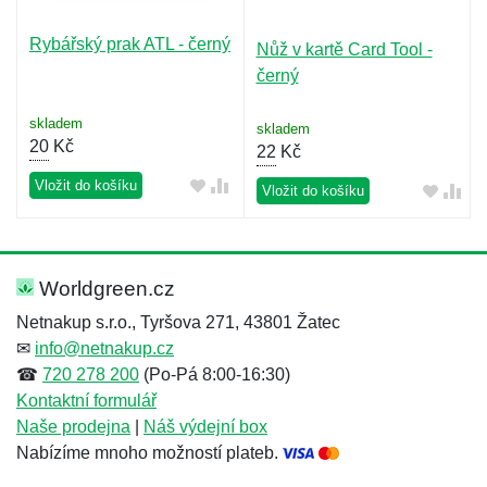
Rybářský prak ATL - černý
Nůž v kartě Card Tool -
černý
skladem
skladem
20
Kč
22
Kč
Vložit do košíku
Vložit do košíku
Worldgreen.cz
Netnakup s.r.o., Tyršova 271, 43801 Žatec
✉
info@netnakup.cz
☎
720 278 200
(Po-Pá 8:00-16:30)
Kontaktní formulář
Naše prodejna
|
Náš výdejní box
Nabízíme mnoho možností plateb.