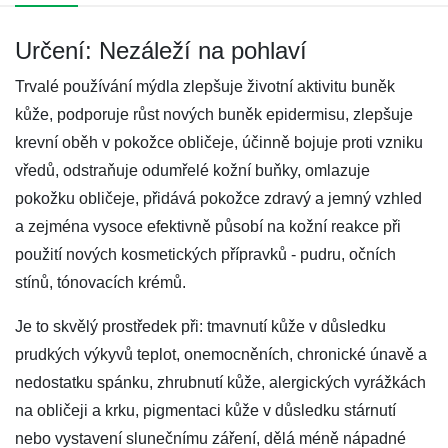
Určení: Nezáleží na pohlaví
Trvalé používání mýdla zlepšuje životní aktivitu buněk
kůže, podporuje růst nových buněk epidermisu, zlepšuje
krevní oběh v pokožce obličeje, účinně bojuje proti vzniku
vředů, odstraňuje odumřelé kožní buňky, omlazuje
pokožku obličeje, přidává pokožce zdravý a jemný vzhled
a zejména vysoce efektivně působí na kožní reakce při
použití nových kosmetických přípravků - pudru, očních
stínů, tónovacích krémů.
Je to skvělý prostředek při: tmavnutí kůže v důsledku
prudkých výkyvů teplot, onemocněních, chronické únavě a
nedostatku spánku, zhrubnutí kůže, alergických vyrážkách
na obličeji a krku, pigmentaci kůže v důsledku stárnutí
nebo vystavení slunečnímu záření, dělá méně nápadné