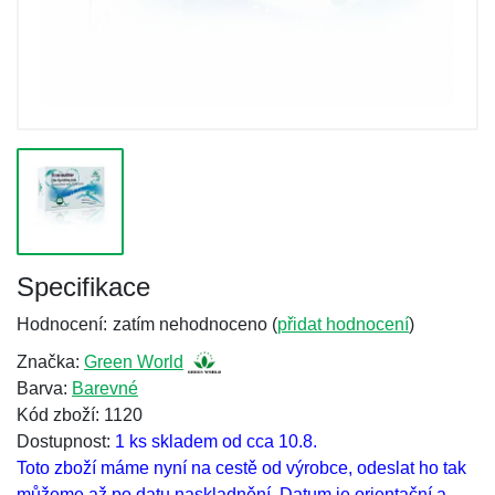
Specifikace
Hodnocení:
zatím nehodnoceno (
přidat hodnocení
)
Značka:
Green World
Barva:
Barevné
Kód zboží: 1120
Dostupnost:
1 ks skladem od cca 10.8.
Toto zboží máme nyní na cestě od výrobce, odeslat ho tak
můžeme až po datu naskladnění. Datum je orientační a