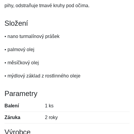
pihy, odstraňuje tmavé kruhy pod očima.
Složení
• nano turmalínový prášek
• palmový olej
• měsíčkový olej
• mýdlový základ z rostlinného oleje
Parametry
Balení
1 ks
Záruka
2 roky
Výrobce