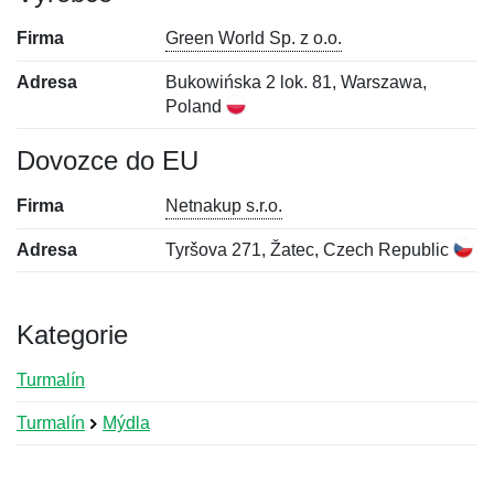
Firma
Green World Sp. z o.o.
Adresa
Bukowińska 2 lok. 81, Warszawa,
Poland
Dovozce do EU
Firma
Netnakup s.r.o.
Adresa
Tyršova 271, Žatec, Czech Republic
Kategorie
Turmalín
Turmalín
Mýdla
Nová recenze
Nový dotaz