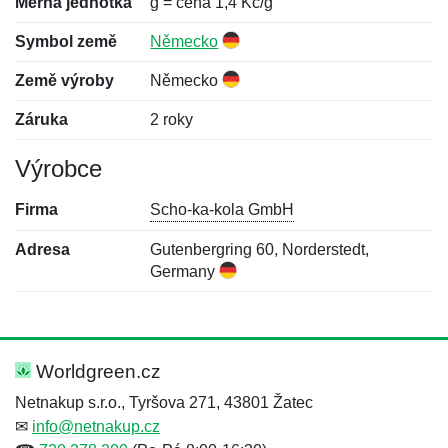
Měrná jednotka
g = cena 1,4 Kč/g
Symbol země
Německo
Země výroby
Německo
Záruka
2 roky
Výrobce
Firma
Scho-ka-kola GmbH
Adresa
Gutenbergring 60, Norderstedt,
Germany
Nová recenze
Nový dotaz
Hodnocení:
Jméno:
*
*
Worldgreen.cz
Netnakup s.r.o., Tyršova 271, 43801 Žatec
✉
info@netnakup.cz