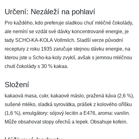
Určení: Nezáleží na pohlaví
Pro každého, kdo preferuje sladkou chuť mléčné čokolády,
ale nemíní se vzdát své dávky koncentrované energie, je
tady SCHO-KA-KOLA Vollmilch. Sladší verze původní
receptury z roku 1935 zaručuje stejnou dávku energie, na
kterou jste u Scho-ka-koly zvyklí, avšak s jemnou mléčnou
chutí čokolády s 30 % kakaa.
Složení
kakaová masa, cukr, kakaové máslo, pražená káva (2,6 %),
sušené mléko, sladká syrovátka, prášek z kolového oříšku
(1,6 %), emulgátory: sójový lecitin a E476, aroma: vanilin.
Může obsahovat stopy ořechů a lepek. Obsahuje kofein.