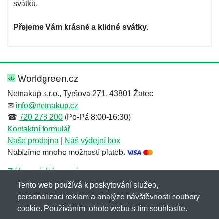
svátků.
Přejeme Vám krásné a klidné svátky.
Worldgreen.cz
Netnakup s.r.o., Tyršova 271, 43801 Žatec
✉
info@netnakup.cz
☎
720 278 200
(Po-Pá 8:00-16:30)
Kontaktní formulář
Naše prodejna
|
Náš výdejní box
Nabízíme mnoho možností plateb.
Zákaznický servis
Tento web používá k poskytování služeb,
Novinky emailem
personalizaci reklam a analýze návštěvnosti soubory
cookie. Používáním tohoto webu s tím souhlasíte.