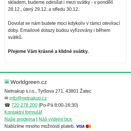
skladem, budeme odesílat i mezi svátky - v pondělí
28.12., úterý 29.12. a středu 30.12.
Dovolat se nám budete moci kdykoliv v rámci otevírací
doby. Emailové dotazy budou vyřizovány i během
svátků.
Přejeme Vám krásné a klidné svátky.
Worldgreen.cz
Netnakup s.r.o., Tyršova 271, 43801 Žatec
✉
info@netnakup.cz
☎
720 278 200
(Po-Pá 8:00-16:30)
Kontaktní formulář
Naše prodejna
|
Náš výdejní box
Nabízíme mnoho možností plateb.