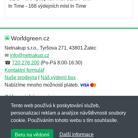
In Time - 168 výdejních míst In Time
Worldgreen.cz
Netnakup s.r.o., Tyršova 271, 43801 Žatec
✉
info@netnakup.cz
☎
720 278 200
(Po-Pá 8:00-16:30)
Kontaktní formulář
Naše prodejna
|
Náš výdejní box
Nabízíme mnoho možností plateb.
Zákaznický servis
Tento web používá k poskytování služeb,
Novinky emailem
personalizaci reklam a analýze návštěvnosti soubory
cookie. Používáním tohoto webu s tím souhlasíte.
Copyright © 2007-2026 (19 let s vámi)
Netnakup.cz
&
Další informace
Beru na vědomí