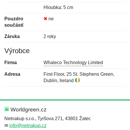
Hloubka: 5 cm
Pouzdro
✖
ne
součástí
Záruka
2 roky
Výrobce
Firma
Whaleco Technology Limited
Adresa
First Floor, 25 St. Stephens Green,
Dublin, Ireland
Nová recenze
Nový dotaz
Hodnocení:
Jméno:
*
*
Worldgreen.cz
Netnakup s.r.o., Tyršova 271, 43801 Žatec
✉
info@netnakup.cz