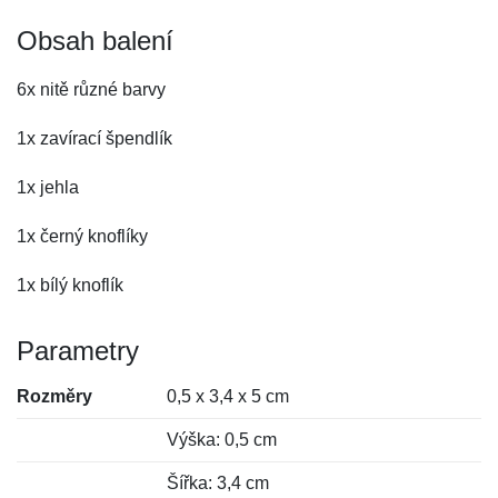
Obsah balení
6x nitě různé barvy
1x zavírací špendlík
1x jehla
1x černý knoflíky
1x bílý knoflík
Parametry
Rozměry
0,5 x 3,4 x 5 cm
Výška: 0,5 cm
Šířka: 3,4 cm