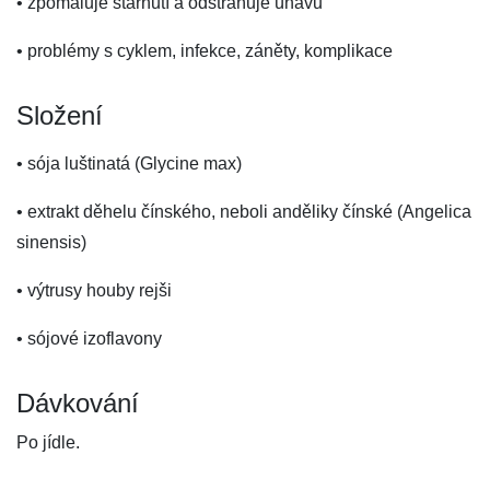
• zpomaluje stárnutí a odstraňuje únavu
• problémy s cyklem, infekce, záněty, komplikace
Složení
• sója luštinatá (Glycine max)
• extrakt děhelu čínského, neboli anděliky čínské (Angelica
sinensis)
• výtrusy houby rejši
• sójové izoflavony
Dávkování
Po jídle.