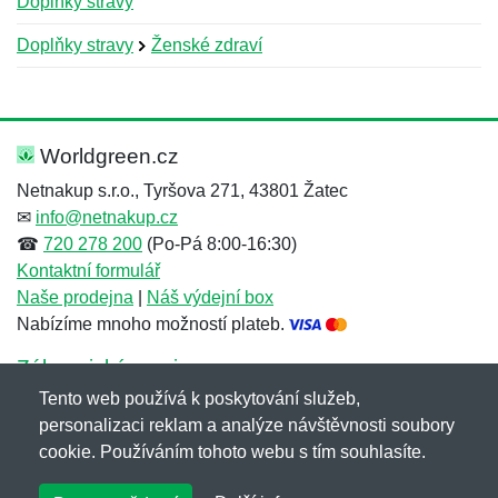
Doplňky stravy
Doplňky stravy
Ženské zdraví
Nová recenze
Nový dotaz
Hodnocení:
Jméno:
*
*
Worldgreen.cz
Netnakup s.r.o., Tyršova 271, 43801 Žatec
✉
info@netnakup.cz
Jméno:
E-mail:
*
*
☎
720 278 200
(Po-Pá 8:00-16:30)
Kontaktní formulář
Naše prodejna
|
Náš výdejní box
Nabízíme mnoho možností plateb.
E-mail:
*
Zpráva
*
Zákaznický servis
Tento web používá k poskytování služeb,
Novinky emailem
personalizaci reklam a analýze návštěvnosti soubory
cookie. Používáním tohoto webu s tím souhlasíte.
Zpráva
*
Copyright © 2007-2026 (19 let s vámi)
Netnakup.cz
&