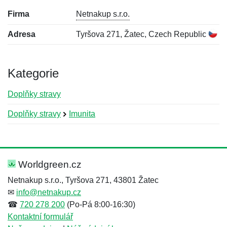
Firma
Netnakup s.r.o.
Adresa
Tyršova 271, Žatec, Czech Republic
Kategorie
Doplňky stravy
Doplňky stravy
Imunita
Nová recenze
Nový dotaz
Hodnocení:
Jméno:
*
*
Worldgreen.cz
Netnakup s.r.o., Tyršova 271, 43801 Žatec
✉
info@netnakup.cz
Jméno:
E-mail:
*
*
☎
720 278 200
(Po-Pá 8:00-16:30)
Kontaktní formulář