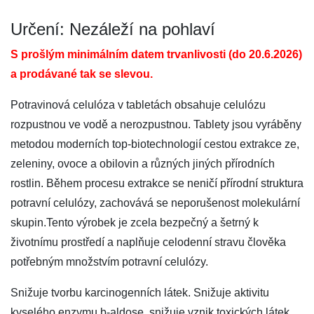
Určení: Nezáleží na pohlaví
S prošlým minimálním datem trvanlivosti (do 20.6.2026)
a prodávané tak se slevou.
Potravinová celulóza v tabletách obsahuje celulózu
rozpustnou ve vodě a nerozpustnou. Tablety jsou vyráběny
metodou moderních top-biotechnologií cestou extrakce ze,
zeleniny, ovoce a obilovin a různých jiných přírodních
rostlin. Během procesu extrakce se neničí přírodní struktura
potravní celulózy, zachovává se neporušenost molekulární
skupin.Tento výrobek je zcela bezpečný a šetrný k
životnímu prostředí a naplňuje celodenní stravu člověka
potřebným množstvím potravní celulózy.
Snižuje tvorbu karcinogenních látek. Snižuje aktivitu
kyselého enzymu b-aldose, snižuje vznik toxických látek.