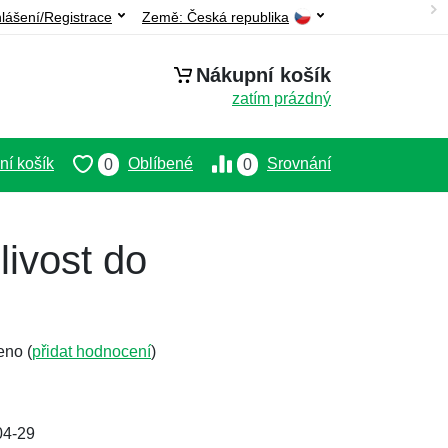
hlášení/Registrace
Země:
Česká republika
Nákupní košík
zatím prázdný
í košík
Oblíbené
Srovnání
0
0
livost do
eno (
přidat hodnocení
)
04-29