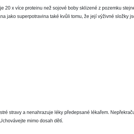
e 20 x více proteinu než sojové boby sklizené z pozemku stejné 
na jako superpotravina také kvůli tomu, že její výživné složky j
estré stravy a nenahrazuje léky předepsané lékařem. Nepřekrač
Uchovávejte mimo dosah dětí.