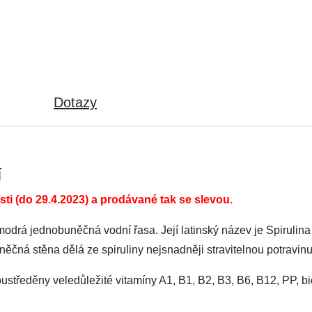
Dotazy
í
ti (do 29.4.2023) a prodávané tak se slevou.
modrá jednobuněčná vodní řasa. Její latinský název je Spirulina 
něčná stěna dělá ze spiruliny nejsnadněji stravitelnou potravinu
středěny veledůležité vitamíny A1, B1, B2, B3, B6, B12, PP, bioti