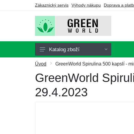
Zákaznický servis
Výhody nákupu
Doprava a plat
Katalog zboží
Doplňky stravy
Úvod
GreenWorld Spirulina 500 kapslí - min
Nápoje
GreenWorld Spiruli
Turmalín
29.4.2023
Drogerie
Ozonátory
Výhodné balíčky
Dárkové poukazy