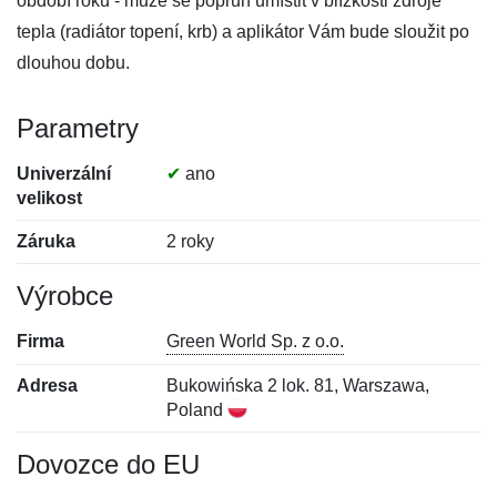
období roku - může se popruh umístit v blízkosti zdroje
tepla (radiátor topení, krb) a aplikátor Vám bude sloužit po
dlouhou dobu.
Parametry
Univerzální
✔
ano
velikost
Záruka
2 roky
Výrobce
Firma
Green World Sp. z o.o.
Adresa
Bukowińska 2 lok. 81, Warszawa,
Poland
Dovozce do EU