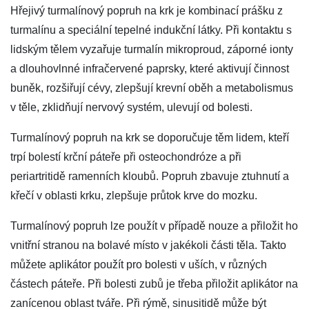
Hřejivý turmalínový popruh na krk je kombinací prášku z
turmalínu a speciální tepelné indukční látky. Při kontaktu s
lidským tělem vyzařuje turmalín mikroproud, záporné ionty
a dlouhovlnné infračervené paprsky, které aktivují činnost
buněk, rozšiřují cévy, zlepšují krevní oběh a metabolismus
v těle, zklidňují nervový systém, ulevují od bolesti.
Turmalínový popruh na krk se doporučuje těm lidem, kteří
trpí bolestí krční páteře při osteochondróze a při
periartritidě ramenních kloubů. Popruh zbavuje ztuhnutí a
křečí v oblasti krku, zlepšuje průtok krve do mozku.
Turmalínový popruh lze použít v případě nouze a přiložit ho
vnitřní stranou na bolavé místo v jakékoli části těla. Takto
můžete aplikátor použít pro bolesti v uších, v různých
částech páteře. Při bolesti zubů je třeba přiložit aplikátor na
zanícenou oblast tváře. Při rýmě, sinusitidě může být