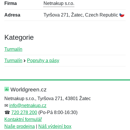
Firma
Netnakup s.r.o.
Adresa
Tyršova 271, Žatec, Czech Republic
Kategorie
Turmalín
Turmalín
Popruhy a pásy
Nová recenze
Nový dotaz
Hodnocení:
Jméno:
*
*
Worldgreen.cz
Netnakup s.r.o., Tyršova 271, 43801 Žatec
✉
info@netnakup.cz
Jméno:
E-mail:
*
*
☎
720 278 200
(Po-Pá 8:00-16:30)
Kontaktní formulář
Naše prodejna
|
Náš výdejní box