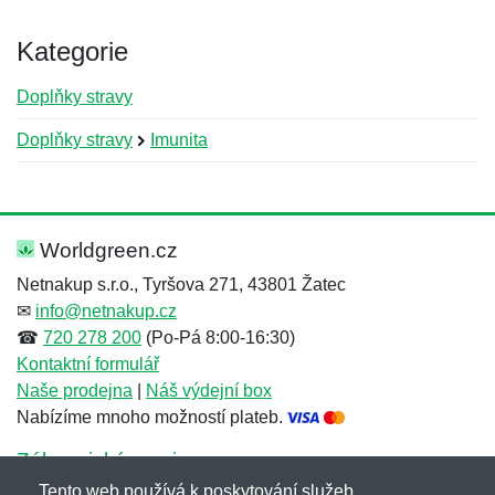
Kategorie
Doplňky stravy
Doplňky stravy
Imunita
Nová recenze
Nový dotaz
Hodnocení:
Jméno:
*
*
Worldgreen.cz
Netnakup s.r.o., Tyršova 271, 43801 Žatec
✉
info@netnakup.cz
Jméno:
E-mail:
*
*
☎
720 278 200
(Po-Pá 8:00-16:30)
Kontaktní formulář
Naše prodejna
|
Náš výdejní box
Nabízíme mnoho možností plateb.
E-mail:
*
Zpráva
*
Zákaznický servis
Tento web používá k poskytování služeb,
Novinky emailem