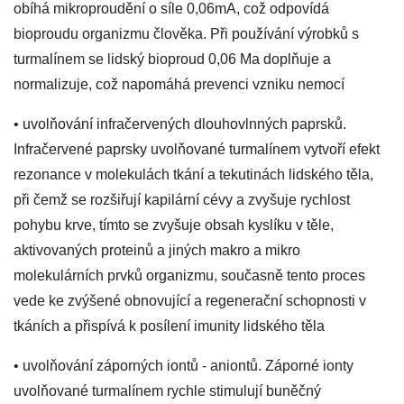
obíhá mikroproudění o síle 0,06mA, což odpovídá
bioproudu organizmu člověka. Při používání výrobků s
turmalínem se lidský bioproud 0,06 Ma doplňuje a
normalizuje, což napomáhá prevenci vzniku nemocí
• uvolňování infračervených dlouhovlnných paprsků.
Infračervené paprsky uvolňované turmalínem vytvoří efekt
rezonance v molekulách tkání a tekutinách lidského těla,
při čemž se rozšiřují kapilární cévy a zvyšuje rychlost
pohybu krve, tímto se zvyšuje obsah kyslíku v těle,
aktivovaných proteinů a jiných makro a mikro
molekulárních prvků organizmu, současně tento proces
vede ke zvýšené obnovující a regenerační schopnosti v
tkáních a přispívá k posílení imunity lidského těla
• uvolňování záporných iontů - aniontů. Záporné ionty
uvolňované turmalínem rychle stimulují buněčný