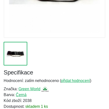
Specifikace
Hodnocení:
zatím nehodnoceno (
přidat hodnocení
)
Značka:
Green World
Barva:
Černá
Kód zboží: 2038
Dostupnost:
skladem 1 ks