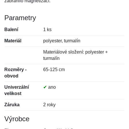
zabránilo magnetizací.
Parametry
Balení
1 ks
Materiál
polyester, turmalín
Materiálové složení: polyester +
turmalín
Rozměry -
65-125 cm
obvod
Univerzální
✔
ano
velikost
Záruka
2 roky
Výrobce