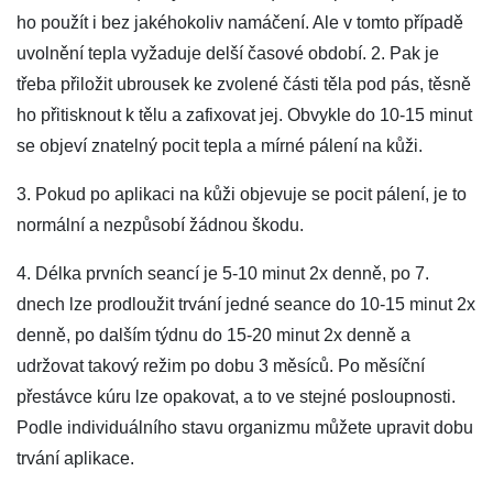
ho použít i bez jakéhokoliv namáčení. Ale v tomto případě
uvolnění tepla vyžaduje delší časové období. 2. Pak je
třeba přiložit ubrousek ke zvolené části těla pod pás, těsně
ho přitisknout k tělu a zafixovat jej. Obvykle do 10-15 minut
se objeví znatelný pocit tepla a mírné pálení na kůži.
3. Pokud po aplikaci na kůži objevuje se pocit pálení, je to
normální a nezpůsobí žádnou škodu.
4. Délka prvních seancí je 5-10 minut 2x denně, po 7.
dnech lze prodloužit trvání jedné seance do 10-15 minut 2x
denně, po dalším týdnu do 15-20 minut 2x denně a
udržovat takový režim po dobu 3 měsíců. Po měsíční
přestávce kúru lze opakovat, a to ve stejné posloupnosti.
Podle individuálního stavu organizmu můžete upravit dobu
trvání aplikace.