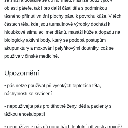
se sníží a dostane se do normálu. Pás lze použít jak v
oblasti páteře, tak i pro další částí těla s podmínkou
těsného přilnutí vnitřní plochy pásu k povrchu kůže. V těch
částech těla, kde jsou turmalínové výrobky dochází k
hloubkové stimulaci meridiánů, masáži kůže a dopadu na
biologicky aktivní body, který se podobá postupům
akupunktury a moxování pelyňkovými doutníky, což se
používá v čínské medicíně.
Upozornění
• pás nelze používat při vysokých teplotách těla,
náchylnosti ke krvácení
• nepoužívejte pás pro těhotné ženy, děti a pacienty s
těžkou encefalopatií
• nepoužívejte pás při poruchách teplotní citlivosti a rovněž