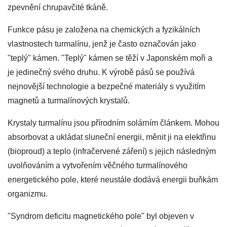
zpevnění chrupavčité tkáně.
Funkce pásu je založena na chemických a fyzikálních
vlastnostech turmalínu, jenž je často označován jako
"teplý" kámen. "Teplý" kámen se těží v Japonském moři a
je jedinečný svého druhu. K výrobě pásů se používá
nejnovější technologie a bezpečné materiály s využitím
magnetů a turmalínových krystalů.
Krystaly turmalínu jsou přírodním solárním článkem. Mohou
absorbovat a ukládat sluneční energii, měnit ji na elektřinu
(bioproud) a teplo (infračervené záření) s jejich následným
uvolňováním a vytvořením věčného turmalínového
energetického pole, které neustále dodává energii buňkám
organizmu.
"Syndrom deficitu magnetického pole" byl objeven v