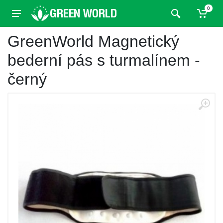
0
GreenWorld Magnetický
bederní pás s turmalínem -
černý