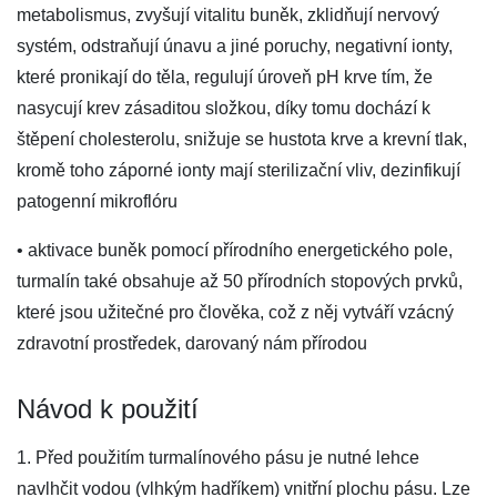
metabolismus, zvyšují vitalitu buněk, zklidňují nervový
systém, odstraňují únavu a jiné poruchy, negativní ionty,
které pronikají do těla, regulují úroveň pH krve tím, že
nasycují krev zásaditou složkou, díky tomu dochází k
štěpení cholesterolu, snižuje se hustota krve a krevní tlak,
kromě toho záporné ionty mají sterilizační vliv, dezinfikují
patogenní mikroflóru
• aktivace buněk pomocí přírodního energetického pole,
turmalín také obsahuje až 50 přírodních stopových prvků,
které jsou užitečné pro člověka, což z něj vytváří vzácný
zdravotní prostředek, darovaný nám přírodou
Návod k použití
1. Před použitím turmalínového pásu je nutné lehce
navlhčit vodou (vlhkým hadříkem) vnitřní plochu pásu. Lze