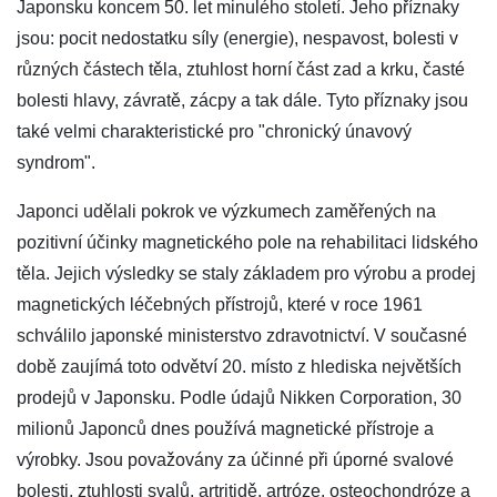
Japonsku koncem 50. let minulého století. Jeho příznaky
jsou: pocit nedostatku síly (energie), nespavost, bolesti v
různých částech těla, ztuhlost horní část zad a krku, časté
bolesti hlavy, závratě, zácpy a tak dále. Tyto příznaky jsou
také velmi charakteristické pro "chronický únavový
syndrom".
Japonci udělali pokrok ve výzkumech zaměřených na
pozitivní účinky magnetického pole na rehabilitaci lidského
těla. Jejich výsledky se staly základem pro výrobu a prodej
magnetických léčebných přístrojů, které v roce 1961
schválilo japonské ministerstvo zdravotnictví. V současné
době zaujímá toto odvětví 20. místo z hlediska největších
prodejů v Japonsku. Podle údajů Nikken Corporation, 30
milionů Japonců dnes používá magnetické přístroje a
výrobky. Jsou považovány za účinné při úporné svalové
bolesti, ztuhlosti svalů, artritidě, artróze, osteochondróze a