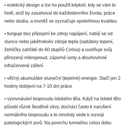
• estetický design a lze ho použít kdykoli, kdy se vám to
hodí, aniž by zasahoval do každodenního života, práce
nebo studia, a rovněž se vyznačuje spolehlivou kvalitou
• funguje bez připojení ke zdroji napájení, nabíjí se od
slunce nebo jakéhokoliv zdroje tepla (radiátory topení,
žehličky zahřáté do 60 stupňů Celsia) a uvolňuje svůj
přirozený mikroproud, záporné ionty a dlouhovlnné
infračervené záření
• věčný akumulátor sluneční (tepelné) energie. Stačí jen 2
hodiny dobíjení na 7-10 dní práce
• vyrovnávání bioproudu lidského těla. Když na lidské tělo
působí různé škodlivé vlivy, dochází často k narušení
normálního bioproudu a to mnohdy vede k rozvoji
patologických jevů. Na povrchu turmalínu celou dobu