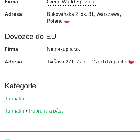
Firma
Green World Sp. z o.o.
Adresa
Bukowińska 2 lok. 81, Warszawa,
Poland
Dovozce do EU
Firma
Netnakup s.r.o.
Adresa
Tyršova 271, Žatec, Czech Republic
Kategorie
Turmalín
Turmalín
Popruhy a pásy
Nová recenze
Nový dotaz
Hodnocení:
Jméno:
*
*