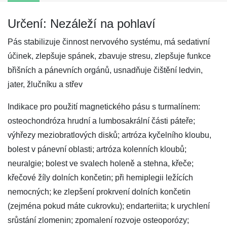
Určení: Nezáleží na pohlaví
Pás stabilizuje činnost nervového systému, má sedativní
účinek, zlepšuje spánek, zbavuje stresu, zlepšuje funkce
břišních a pánevních orgánů, usnadňuje čištění ledvin,
jater, žlučníku a střev
Indikace pro použití magnetického pásu s turmalínem:
osteochondróza hrudní a lumbosakrální části páteře;
výhřezy meziobratlových disků; artróza kyčelního kloubu,
bolest v pánevní oblasti; artróza kolenních kloubů;
neuralgie; bolest ve svalech holeně a stehna, křeče;
křečové žíly dolních končetin; při hemiplegii ležících
nemocných; ke zlepšení prokrvení dolních končetin
(zejména pokud máte cukrovku); endarteriita; k urychlení
srůstání zlomenin; zpomalení rozvoje osteoporózy;