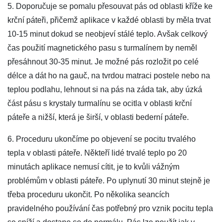
5. Doporučuje se pomalu přesouvat pás od oblasti kříže ke
krční páteři, přičemž aplikace v každé oblasti by měla trvat
10-15 minut dokud se neobjeví stálé teplo. Avšak celkový
čas použití magnetického pasu s turmalínem by neměl
přesáhnout 30-35 minut. Je možné pás rozložit po celé
délce a dát ho na gauč, na tvrdou matraci postele nebo na
teplou podlahu, lehnout si na pás na záda tak, aby úzká
část pásu s krystaly turmalínu se ocitla v oblasti krční
páteře a nižší, která je širší, v oblasti bederní páteře.
6. Proceduru ukončíme po objevení se pocitu trvalého
tepla v oblasti páteře. Někteří lidé trvalé teplo po 20
minutách aplikace nemusí cítit, je to kvůli vážným
problémům v oblasti páteře. Po uplynutí 30 minut stejně je
třeba proceduru ukončit. Po několika seancích
pravidelného používání čas potřebný pro vznik pocitu tepla