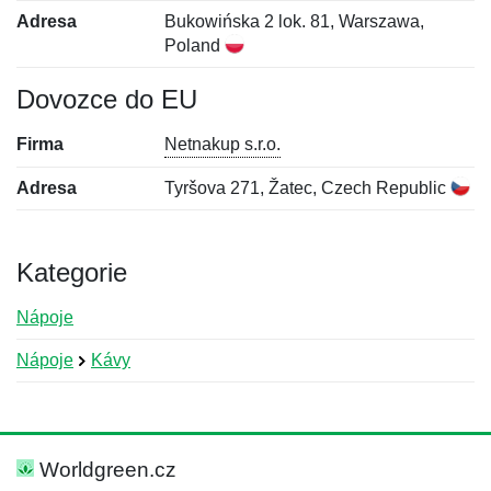
Adresa
Bukowińska 2 lok. 81, Warszawa,
Poland
Dovozce do EU
Firma
Netnakup s.r.o.
Adresa
Tyršova 271, Žatec, Czech Republic
Kategorie
Nápoje
Nápoje
Kávy
Nová recenze
Nový dotaz
Hodnocení:
Jméno:
*
*
Worldgreen.cz