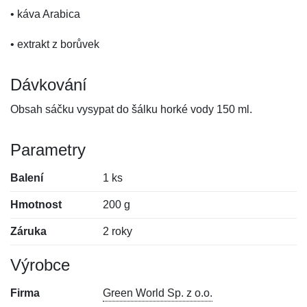
• káva Arabica
• extrakt z borůvek
Dávkování
Obsah sáčku vysypat do šálku horké vody 150 ml.
Parametry
Balení
1 ks
Hmotnost
200 g
Záruka
2 roky
Výrobce
Firma
Green World Sp. z o.o.