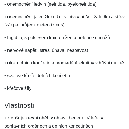
• onemocnění ledvin (nefritida, pyelonefritida)
• onemocnění jater, žlučníku, slinivky břišní, žaludku a střev
(zácpa, průjem, meteorizmus)
• frigidita, s poklesem libida u žen a potence u mužů
• nervové napětí, stres, únava, nespavost
• otok dolních končetin a hromadění tekutiny v břišní dutině
• svalové křeče dolních končetin
• křečové žíly
Vlastnosti
• zlepšuje krevní oběh v oblasti bederní páteře, v
pohlavních orgánech a dolních končetinách