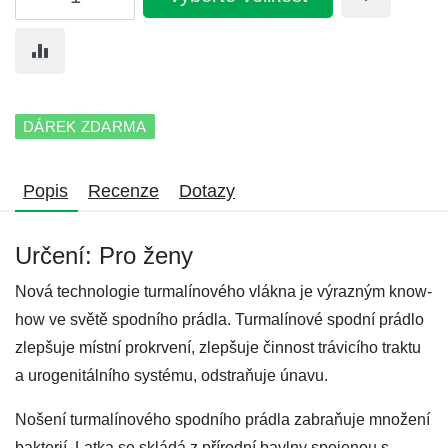
DÁREK ZDARMA
Popis
Recenze
Dotazy
Určení: Pro ženy
Nová technologie turmalínového vlákna je výrazným know-
how ve světě spodního prádla. Turmalínové spodní prádlo
zlepšuje místní prokrvení, zlepšuje činnost trávicího traktu
a urogenitálního systému, odstraňuje únavu.
Nošení turmalínového spodního prádla zabraňuje množení
bakterií. Latka se skládá z přírodní bavlny spojenou s