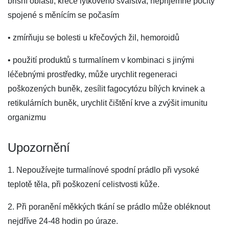
břišní oblasti, křeče lýtkového svalstva, nepříjemné pocity
spojené s měnícím se počasím
• zmírňuju se bolesti u křečových žil, hemoroidů
• použití produktů s turmalínem v kombinaci s jinými
léčebnými prostředky, může urychlit regeneraci
poškozených buněk, zesílit fagocytózu bílých krvinek a
retikulárních buněk, urychlit čištění krve a zvýšit imunitu
organizmu
Upozornění
1. Nepoužívejte turmalínové spodní prádlo při vysoké
teplotě těla, při poškození celistvosti kůže.
2. Při poranění měkkých tkání se prádlo může obléknout
nejdříve 24-48 hodin po úraze.