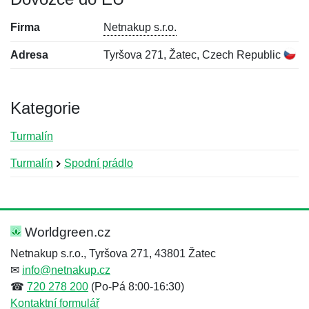
Firma
Netnakup s.r.o.
Adresa
Tyršova 271, Žatec, Czech Republic
Kategorie
Turmalín
Turmalín
Spodní prádlo
Nová recenze
Nový dotaz
Hodnocení:
Jméno:
*
*
Worldgreen.cz
Netnakup s.r.o., Tyršova 271, 43801 Žatec
✉
info@netnakup.cz
Jméno:
E-mail:
*
*
☎
720 278 200
(Po-Pá 8:00-16:30)
Kontaktní formulář