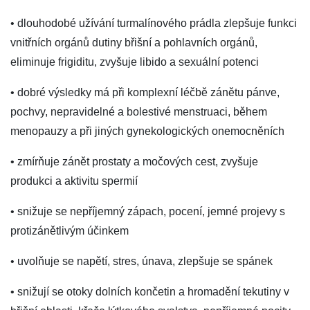
• dlouhodobé užívání turmalínového prádla zlepšuje funkci
vnitřních orgánů dutiny břišní a pohlavních orgánů,
eliminuje frigiditu, zvyšuje libido a sexuální potenci
• dobré výsledky má při komplexní léčbě zánětu pánve,
pochvy, nepravidelné a bolestivé menstruaci, během
menopauzy a při jiných gynekologických onemocněních
• zmírňuje zánět prostaty a močových cest, zvyšuje
produkci a aktivitu spermií
• snižuje se nepříjemný zápach, pocení, jemné projevy s
protizánětlivým účinkem
• uvolňuje se napětí, stres, únava, zlepšuje se spánek
• snižují se otoky dolních končetin a hromadění tekutiny v