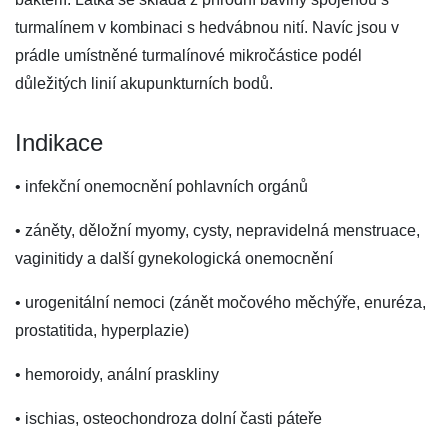
turmalínem v kombinaci s hedvábnou nití. Navíc jsou v
prádle umístněné turmalínové mikročástice podél
důležitých linií akupunkturních bodů.
Indikace
• infekční onemocnění pohlavních orgánů
• záněty, děložní myomy, cysty, nepravidelná menstruace,
vaginitidy a další gynekologická onemocnění
• urogenitální nemoci (zánět močového měchýře, enuréza,
prostatitida, hyperplazie)
• hemoroidy, anální praskliny
• ischias, osteochondroza dolní časti páteře