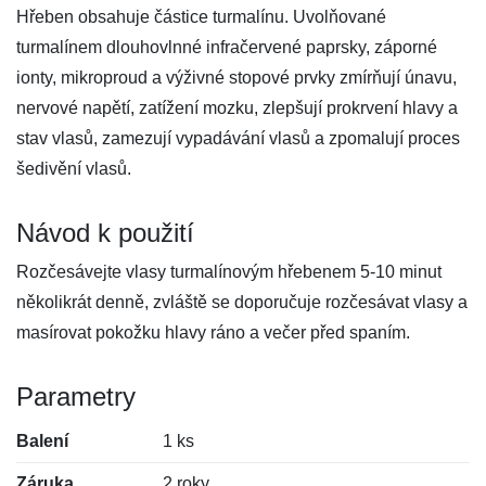
Hřeben obsahuje částice turmalínu. Uvolňované
turmalínem dlouhovlnné infračervené paprsky, záporné
ionty, mikroproud a výživné stopové prvky zmírňují únavu,
nervové napětí, zatížení mozku, zlepšují prokrvení hlavy a
stav vlasů, zamezují vypadávání vlasů a zpomalují proces
šedivění vlasů.
Návod k použití
Rozčesávejte vlasy turmalínovým hřebenem 5-10 minut
několikrát denně, zvláště se doporučuje rozčesávat vlasy a
masírovat pokožku hlavy ráno a večer před spaním.
Parametry
Balení
1 ks
Záruka
2 roky