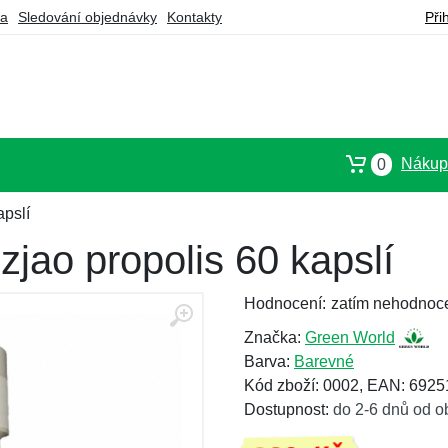
ba
Sledování objednávky
Kontakty
Při
Nákupn
0
pslí
jao propolis 60 kapslí
Hodnocení:
zatím nehodnoc
Značka:
Green World
Barva:
Barevné
Kód zboží: 0002, EAN: 692
Dostupnost:
do 2-6 dnů od o