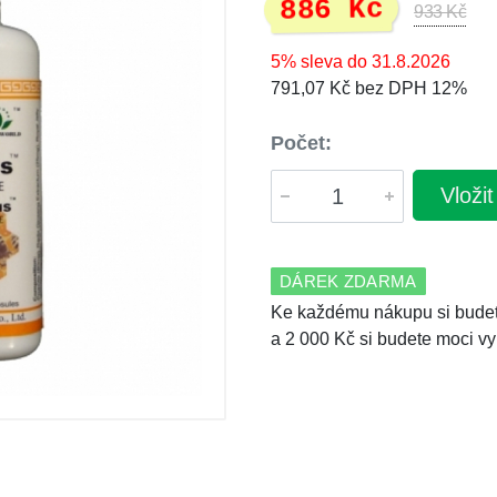
886 Kč
933 Kč
5% sleva do 31.8.2026
791,07 Kč bez DPH 12%
Počet:
Vloži
DÁREK ZDARMA
Ke každému nákupu si budet
a 2 000 Kč si budete moci vy