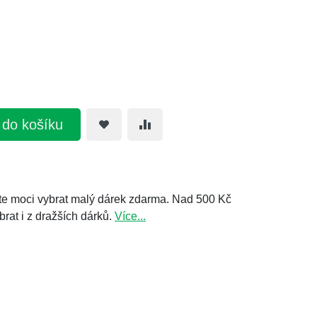
t do košíku
e moci vybrat malý dárek zdarma. Nad 500 Kč
brat i z dražších dárků.
Více...