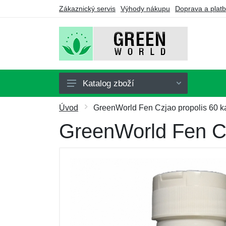
Zákaznický servis
Výhody nákupu
Doprava a plat
Katalog zboží
Doplňky stravy
Úvod
GreenWorld Fen Czjao propolis 60 ka
Nápoje
GreenWorld Fen Cz
Turmalín
Drogerie
Ozonátory
Výhodné balíčky
Dárkové poukazy