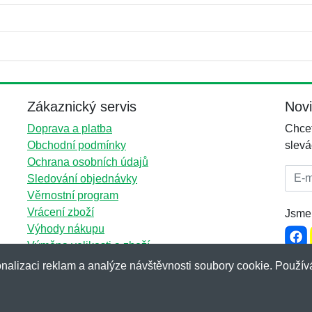
Jméno:
E-mail:
*
*
E-mail:
*
Zákaznický servis
Nov
Doprava a platba
Chcet
Obchodní podmínky
slevá
Ochrana osobních údajů
E-mai
Sledování objednávky
Věrnostní program
Vrácení zboží
Jsme 
Výhody nákupu
Výměna velikosti a zboží
Více informací...
nalizaci reklam a analýze návštěvnosti soubory cookie. Používá
p.cz
&
NetIQ
. Všechna práva vyhrazena.