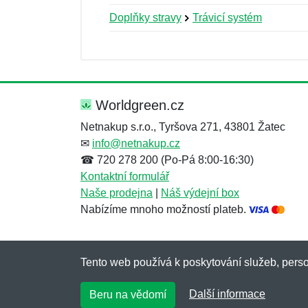
Doplňky stravy
Trávicí systém
Nová recenze
Nový dotaz
Hodnocení:
Jméno:
*
*
Worldgreen.cz
Netnakup s.r.o., Tyršova 271, 43801 Žatec
✉
info@netnakup.cz
Zpráva
Zpráva
*
*
☎ 720 278 200 (Po-Pá 8:00-16:30)
Kontaktní formulář
Naše prodejna
|
Náš výdejní box
Nabízíme mnoho možností plateb.
Tento web používá k poskytování služeb, perso
Přidat
Přidat
Další informace
Beru na vědomí
Copyright © 2007-2026 (19 let s vámi)
Netnaku