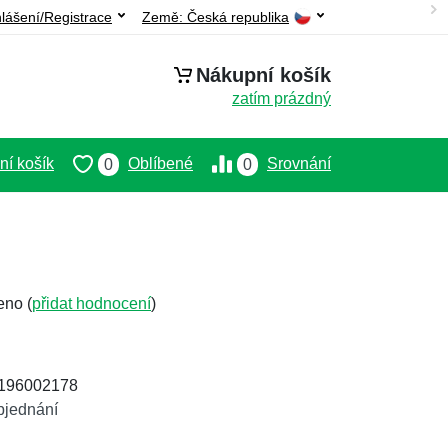
hlášení/Registrace
Země:
Česká republika
Nákupní košík
zatím prázdný
í košík
Oblíbené
Srovnání
0
0
eno (
přidat hodnocení
)
5196002178
bjednání