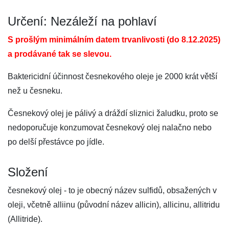
Určení: Nezáleží na pohlaví
S prošlým minimálním datem trvanlivosti (do 8.12.2025)
a prodávané tak se slevou.
Baktericidní účinnost česnekového oleje je 2000 krát větší
než u česneku.
Česnekový olej je pálivý a dráždí sliznici žaludku, proto se
nedoporučuje konzumovat česnekový olej nalačno nebo
po delší přestávce po jídle.
Složení
česnekový olej - to je obecný název sulfidů, obsažených v
oleji, včetně alliinu (původní název allicin), allicinu, allitridu
(Allitride).