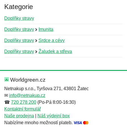
Kategorie
Doplňky stravy
Doplňky stravy
Imunita
Doplňky stravy
Srdce a cévy
Doplňky stravy
Žaludek a střeva
Nová recenze
Nový dotaz
Hodnocení:
Jméno:
*
*
Worldgreen.cz
Netnakup s.r.o., Tyršova 271, 43801 Žatec
✉
info@netnakup.cz
Jméno:
E-mail:
*
*
☎
720 278 200
(Po-Pá 8:00-16:30)
Kontaktní formulář
Naše prodejna
|
Náš výdejní box
Nabízíme mnoho možností plateb.