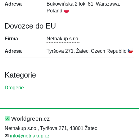
Adresa
Bukowińska 2 lok. 81, Warszawa,
Poland
Dovozce do EU
Firma
Netnakup s.r.o.
Adresa
Tyršova 271, Žatec, Czech Republic
Kategorie
Drogerie
Nová recenze
Nový dotaz
Hodnocení:
Jméno:
*
*
Worldgreen.cz
Netnakup s.r.o., Tyršova 271, 43801 Žatec
✉
info@netnakup.cz