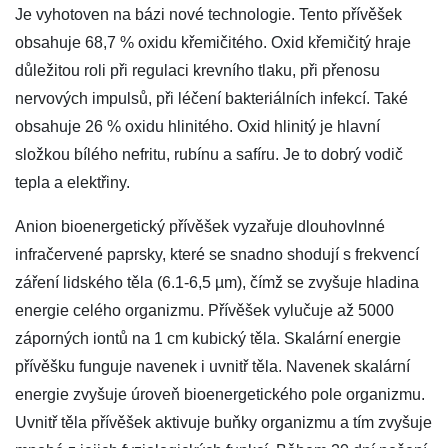
Je vyhotoven na bázi nové technologie. Tento přívěšek
obsahuje 68,7 % oxidu křemičitého. Oxid křemičitý hraje
důležitou roli při regulaci krevního tlaku, při přenosu
nervových impulsů, při léčení bakteriálních infekcí. Také
obsahuje 26 % oxidu hlinitého. Oxid hlinitý je hlavní
složkou bílého nefritu, rubínu a safíru. Je to dobrý vodič
tepla a elektřiny.
Anion bioenergetický přívěšek vyzařuje dlouhovlnné
infračervené paprsky, které se snadno shodují s frekvencí
záření lidského těla (6.1-6,5 µm), čímž se zvyšuje hladina
energie celého organizmu. Přívěšek vylučuje až 5000
záporných iontů na 1 cm kubický těla. Skalární energie
přívěšku funguje navenek i uvnitř těla. Navenek skalární
energie zvyšuje úroveň bioenergetického pole organizmu.
Uvnitř těla přívěšek aktivuje buňky organizmu a tím zvyšuje