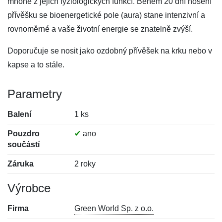
mnohé z jejich fyziologických funkcí. Během 20 dní nošení
přívěšku se bioenergetické pole (aura) stane intenzivní a
rovnoměrné a vaše životní energie se znatelně zvýší.
Doporučuje se nosit jako ozdobný přívěšek na krku nebo v
kapse a to stále.
Parametry
Balení
1 ks
Pouzdro
✔
ano
součástí
Záruka
2 roky
Výrobce
Firma
Green World Sp. z o.o.