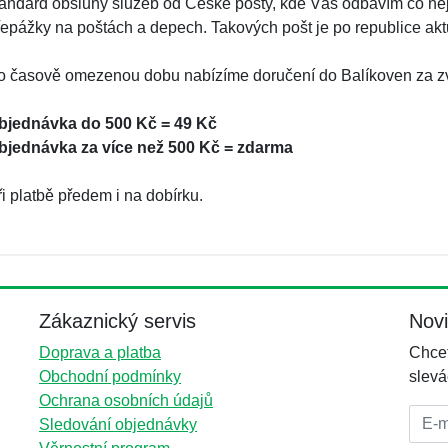
tandard obsluhy služeb od České pošty, kde Vás odbavím co nej
řepážky na poštách a depech. Takových pošt je po republice aktu
o časově omezenou dobu nabízíme doručení do Balíkoven za 
bjednávka do 500 Kč = 49 Kč
bjednávka za více než 500 Kč = zdarma
i platbě předem i na dobírku.
Zákaznický servis
Nov
Doprava a platba
Chcet
Obchodní podmínky
slevá
Ochrana osobních údajů
E-mai
Sledování objednávky