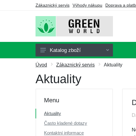
Zákaznický servis
Výhody nákupu
Doprava a plat
Katalog zboží
Doplňky stravy
Úvod
Zákaznický servis
Aktuality
Nápoje
Aktuality
Turmalín
Drogerie
Menu
D
Ozonátory
Aktuality
D
Výhodné balíčky
Často kladené dotazy
Dárkové poukazy
N
Kontaktní informace