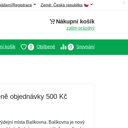
hlášení/Registrace
Země:
Česká republika
Nákupní košík
zatím prázdný
í košík
Oblíbené
Srovnání
0
0
ceně objednávky 500 Kč
ýdejní místa Balíkovna. Balíkovna je nový