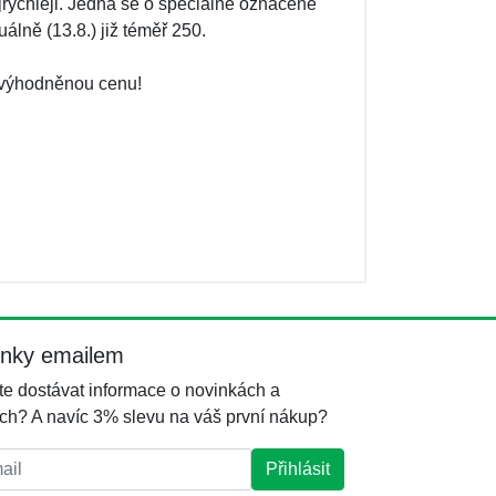
rychleji. Jedná se o speciálně označené
álně (13.8.) již téměř 250.
zvýhodněnou cenu!
inky emailem
e dostávat informace o novinkách a
ch? A navíc 3% slevu na váš první nákup?
l:
Přihlásit