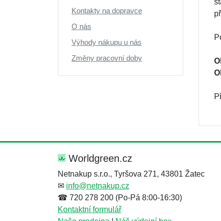
s
Výprodej
Kontakty na dopravce
p
O nás
P
Výhody nákupu u nás
Změny pracovní doby
O
O
Př
Worldgreen.cz
Netnakup s.r.o., Tyršova 271, 43801 Žatec
✉
info@netnakup.cz
☎ 720 278 200 (Po-Pá 8:00-16:30)
Kontaktní formulář