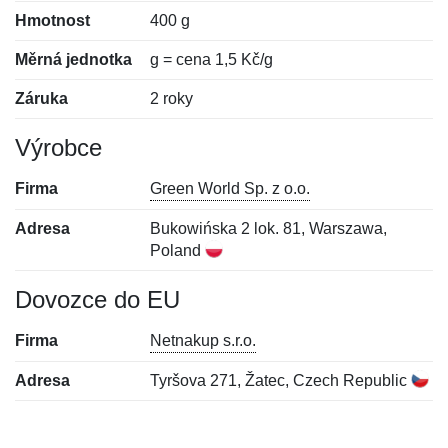
Hmotnost
400 g
Měrná jednotka
g = cena 1,5 Kč/g
Záruka
2 roky
Výrobce
Firma
Green World Sp. z o.o.
Adresa
Bukowińska 2 lok. 81, Warszawa,
Poland
Dovozce do EU
Firma
Netnakup s.r.o.
Adresa
Tyršova 271, Žatec, Czech Republic