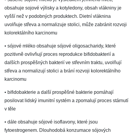
obsahuje sojové výlisky a kotyledony, obsah vlákniny je
vyšší než v podobných produktech. Dietní vláknina
uvolňuje střeva a normalizuje stolici, může zabránit rozvoji
kolorektálního karcinomu
• sójové mléko obsahuje sójové oligosacharidy, které
pozitivně ovlivňují proces reprodukce bifidobakterií a
dalších prospěšných bakterií ve střevním traktu, uvolňují
střeva a normalizují stolici a brání rozvoji kolorektálního
karcinomu
• bifidobakterie a další prospěšné bakterie pomáhají
posilovat lidský imunitní systém a zpomalují proces stárnutí
v těle
• dále obsahuje sójové isoflavony, které jsou
fytoestrogenem. Dlouhodobá konzumace sójových