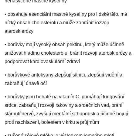
nenasycené mastné kyseliny
• obsahuje esenciální mastné kyseliny pro lidské tělo, má
nízký obsah cholesterolu a může zabránit rozvoji
aterosklerózy
• borůvky mají vysoký obsah pektinu, který může účinně
snižovat hladinu cholesterolu, bránit rozvoji aterosklerózy a
podporovat kardiovaskulární zdraví
• borůvkové antokyany zlepšují sítnici, zlepšují vidění a
zabraňují únavě očí
• borůvky jsou bohaté na vitamín C, pomáhají fungování
srdce, zabraňují rozvoji rakoviny a srdečních vad, brání
stárnutí nervů, zvyšují mentální schopnosti a účinně bojují
proti nachlazení, bolestem v krku a průjmům
• sušené sójové mléko je výsledkem jemného mletí,