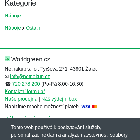
Kategorie
Nápoje
Nápoje
Ostatní
Nová recenze
Nový dotaz
Hodnocení:
Jméno:
*
*
Worldgreen.cz
Netnakup s.r.o., Tyršova 271, 43801 Žatec
✉
info@netnakup.cz
Jméno:
E-mail:
*
*
☎
720 278 200
(Po-Pá 8:00-16:30)
Kontaktní formulář
Naše prodejna
|
Náš výdejní box
Nabízíme mnoho možností plateb.
E-mail:
*
Zpráva
*
Zákaznický servis
Tento web používá k poskytování služeb,
Novinky emailem
personalizaci reklam a analýze návštěvnosti soubory