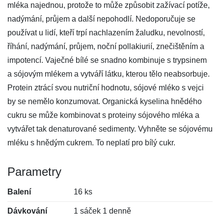
mléka najednou, protože to může způsobit zažívací potíže,
nadýmání, průjem a další nepohodlí. Nedoporučuje se
používat u lidí, kteří trpí nachlazením žaludku, nevolností,
říhání, nadýmání, průjem, noční pollakiurií, znečištěním a
impotencí. Vaječné bílé se snadno kombinuje s trypsinem
a sójovým mlékem a vytváří látku, kterou tělo neabsorbuje.
Protein ztrácí svou nutriční hodnotu, sójové mléko s vejci
by se nemělo konzumovat. Organická kyselina hnědého
cukru se může kombinovat s proteiny sójového mléka a
vytvářet tak denaturované sedimenty. Vyhněte se sójovému
mléku s hnědým cukrem. To neplatí pro bílý cukr.
Parametry
Balení
16 ks
Dávkování
1 sáček 1 denně