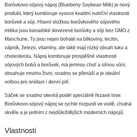
Borůvkovo-sójový nápoj (Blueberry Soybean Milk) je nový
produkt, který kombinuje vysoce kvalitní nutriční vlastnosti
borůvek a sóji. Hlavní složkou borůvkového sójového
mléka jsou kanadské dovezené borůvky a sóji bez GMO z
Manchurie, Ty jsou nejen bohaté na bílkoviny, lecitin,
vápník, železo, vitamíny, ale také mají nízký obsah tuku a
cholesterolu. Nápoj kombinuje prospěšné vlastnosti
sójových bobů a borůvek, má jemnou chuť a silnou vůni,
obsahuje mnoho živin, snadno se přenáší a je ideální
volbou pro snídani i denní pití.
Sáček se snadno otevírá podél speciálně řezané linie.
Borůvkovo-sójový nápoj se rychle rozpustí ve vodě, chutná
skvěle a je jedním z nejdůležitějších moderních nápojů.
Vlastnosti