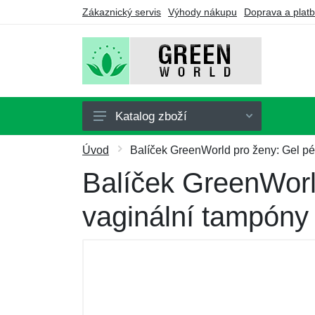
Zákaznický servis
Výhody nákupu
Doprava a plat
Katalog zboží
Doplňky stravy
Úvod
Balíček GreenWorld pro ženy: Gel pé
Nápoje
Balíček GreenWorl
Turmalín
vaginální tampóny
Drogerie
Ozonátory
Výhodné balíčky
Dárkové poukazy