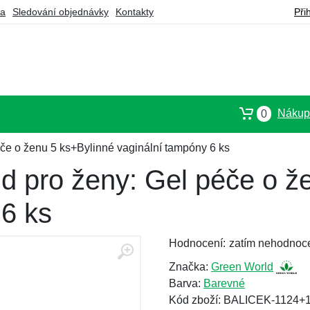
ba
Sledování objednávky
Kontakty
Při
Nákupn
0
če o ženu 5 ks+Bylinné vaginální tampóny 6 ks
d pro ženy: Gel péče o ž
 6 ks
Hodnocení:
zatím nehodnoc
Značka:
Green World
Barva:
Barevné
Kód zboží: BALICEK-1124