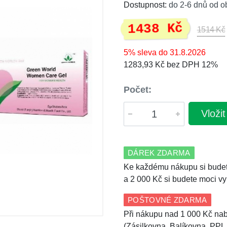
Dostupnost:
do 2-6 dnů od o
1438 Kč
1514 Kč
5% sleva do 31.8.2026
1283,93 Kč bez DPH 12%
Počet:
Vloži
DÁREK ZDARMA
Ke každému nákupu si budet
a 2 000 Kč si budete moci vy
POŠTOVNÉ ZDARMA
Při nákupu nad 1 000 Kč nab
(Zásilkovna, Balíkovna, PPL