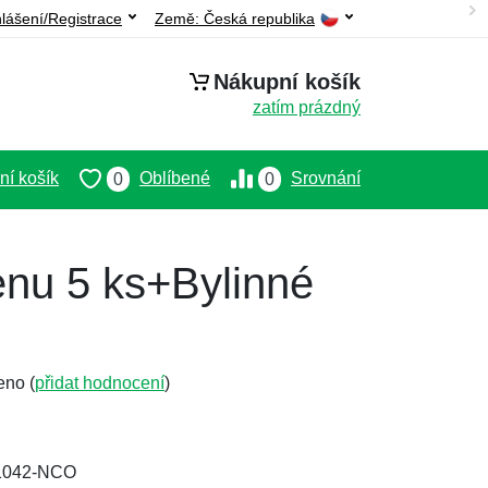
hlášení/Registrace
Země:
Česká republika
Nákupní košík
zatím prázdný
í košík
Oblíbené
Srovnání
0
0
enu 5 ks+Bylinné
eno (
přidat hodnocení
)
+1042-NCO