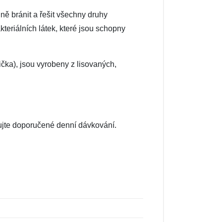
nně bránit a řešit všechny druhy
teriálních látek, které jsou schopny
ička), jsou vyrobeny z lisovaných,
ujte doporučené denní dávkování.