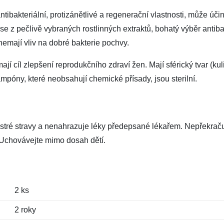
ntibakteriální, protizánětlivé a regenerační vlastnosti, může úči
 z pečlivě vybraných rostlinných extraktů, bohatý výběr antibak
 nemají vliv na dobré bakterie pochvy.
 cíl zlepšení reprodukčního zdraví žen. Mají sférický tvar (kul
mpóny, které neobsahují chemické přísady, jsou sterilní.
estré stravy a nenahrazuje léky předepsané lékařem. Nepřekrač
Uchovávejte mimo dosah dětí.
2 ks
2 roky