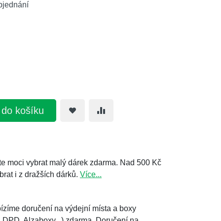
bjednání
t do košíku
e moci vybrat malý dárek zdarma. Nad 500 Kč
brat i z dražších dárků.
Více...
ízíme doručení na výdejní místa a boxy
, DPD, Alzaboxy...) zdarma. Doručení na